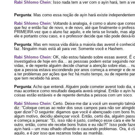
Rabi Shlomo Chein
: Isso nada tem a ver com o ayin hará, tem a 
Pergunta
: Mas como essa noção de ayin hará existe independente
Rabi Shlomo Chein
: Voltando à analogia, é como o aluno que conse
que fez e então faz de novo, e de novo, até que finalmente o professo
PRIMEIRA vez que o aluno faz aquilo, e ele teria se livrado, mas al
ele e portanto criou caso, e o professor decide que não pode deixá-lo
Pergunta
: Mas em nossa vida diária a maioria das averot é conhec
faz. Ninguém mais está ali para ver. Somente você e Hashem.
Rabi Shlomo Chein
: OK, não estou falando sobre essas averot. É
investigativa de hoje em dia… as pessoas podem estar seguindo no
vidas, e de repente alguém decide chamar a atenção sobre elas… num
que a pessoa estava escondendo por anos começa a emergir e de r
a ter problemas por ações que fez há muito tempo, ou de repente par
que tem recebido há anos.
Pergunta
: Acho que entendi. Alguém pode cometer averot todo dia, e
mau acontece como resultado daquela averá original. Então o ayin h
coisas estão estáveis e de repente derruba a pessoa com um soco.
Rabi Shlomo Chein
: Certo. Deixe-me dar a você um exemplo talmú
diz: “Coloque cercas ao redor dos seus campos para não ser atingido 
quer dizer? O seguinte: digamos que você é abençoado com bons frut
algum motivo, decidiu abençoar você. Então, certo dia, alguém pass
e começa a pensar: "Ei, isso não é justo, conheço esse cara e ele fez
outro, então, como ele recebe bons frutos e eu não?!" Isso pode fazer
ayin hará – um mau olhado olhando e causando problemas. Ora, é cla
aquilo, e é por isso que rezamos todas as manhãs.