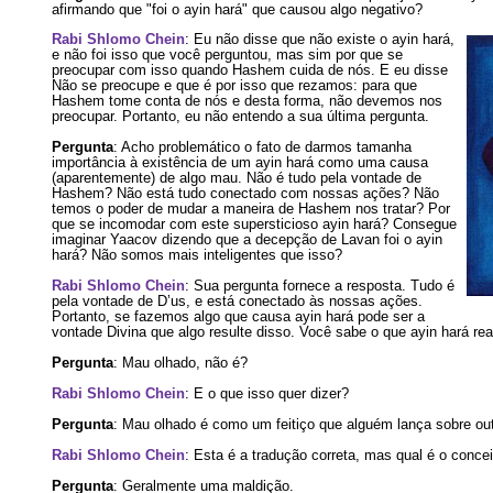
afirmando que "foi o ayin hará" que causou algo negativo?
Rabi Shlomo Chein
: Eu não disse que não existe o ayin hará,
e não foi isso que você perguntou, mas sim por que se
preocupar com isso quando Hashem cuida de nós. E eu disse
Não se preocupe e que é por isso que rezamos: para que
Hashem tome conta de nós e desta forma, não devemos nos
preocupar. Portanto, eu não entendo a sua última pergunta.
Pergunta
: Acho problemático o fato de darmos tamanha
importância à existência de um ayin hará como uma causa
(aparentemente) de algo mau. Não é tudo pela vontade de
Hashem? Não está tudo conectado com nossas ações? Não
temos o poder de mudar a maneira de Hashem nos tratar? Por
que se incomodar com este supersticioso ayin hará? Consegue
imaginar Yaacov dizendo que a decepção de Lavan foi o ayin
hará? Não somos mais inteligentes que isso?
Rabi Shlomo Chein
: Sua pergunta fornece a resposta. Tudo é
pela vontade de D’us, e está conectado às nossas ações.
Portanto, se fazemos algo que causa ayin hará pode ser a
vontade Divina que algo resulte disso. Você sabe o que ayin hará rea
Pergunta
: Mau olhado, não é?
Rabi Shlomo Chein
: E o que isso quer dizer?
Pergunta
: Mau olhado é como um feitiço que alguém lança sobre ou
Rabi Shlomo Chein
: Esta é a tradução correta, mas qual é o conce
Pergunta
: Geralmente uma maldição.