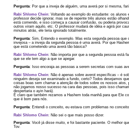
Pergunta
: Por que a inveja de alguém, uma averá por si mesma, fa
Rabi Shlomo Chein
: Voltando ao exemplo do estudante: os alunos
professor decide ignorar, mas se de repente três alunos estão olhand
está comendo, e isso começa a causar confusão, ou poderia provoc
outros viram aquilo, etc. O professor mudará de idéia e agirá por cau
minutos atrás, ele teria ignorado totalmente.
Pergunta
: Sim, Entendo o exemplo. Mas esta segunda pessoa que c
invejosa – a inveja da segunda pessoa é uma averá. Por que Hashe
que está cometendo uma averá tão básica?
Rabi Shlomo Chein
: Não importa por que a segunda pessoa está faz
que se ele tem algo a que se apegar.
Pergunta
: Isso encoraja as pessoas a serem secretas com suas av
Rabi Shlomo Chein
: Não é apenas sobre averot específicas – é so
ninguém deseja ser examinado a fundo, certo? Todos desejamos que
coisas boas sem chamar a atenção de todos sobre os nossos atos, p
não jogamos nosso sucesso na cara das pessoas, pois isso chamaria
despertaria o ayin hará).
É claro que também rezamos a Hashem toda manhã para que Ele cons
que é bom para nós.
Pergunta
: Entendi o conceito, eu estava com problemas no conceit
Rabi Shlomo Chein
: Não sei o que mais posso dizer.
Pergunta
: Você já disse muito, e foi bastante paciente. O melhor qu
Tov.