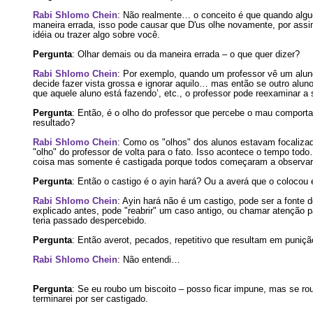
Rabi Shlomo Chein
: Não realmente… o conceito é que quando alg
maneira errada, isso pode causar que D'us olhe novamente, por assi
idéia ou trazer algo sobre você.
Pergunta
: Olhar demais ou da maneira errada – o que quer dizer?
Rabi Shlomo Chein
: Por exemplo, quando um professor vê um alun
decide fazer vista grossa e ignorar aquilo… mas então se outro aluno
que aquele aluno está fazendo’, etc., o professor pode reexaminar a 
Pergunta
: Então, é o olho do professor que percebe o mau comport
resultado?
Rabi Shlomo Chein
: Como os "olhos" dos alunos estavam focalizad
"olho" do professor de volta para o fato. Isso acontece o tempo to
coisa mas somente é castigada porque todos começaram a observar e
Pergunta
: Então o castigo é o ayin hará? Ou a averá que o colocou
Rabi Shlomo Chein
: Ayin hará não é um castigo, pode ser a fonte 
explicado antes, pode "reabrir" um caso antigo, ou chamar atenção p
teria passado despercebido.
Pergunta
: Então averot, pecados, repetitivo que resultam em puniçã
Rabi Shlomo Chein
: Não entendi…
Pergunta
: Se eu roubo um biscoito – posso ficar impune, mas se rou
terminarei por ser castigado.